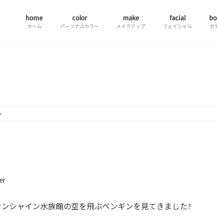
home
color
make
facial
bo
ホーム
パーソナルカラー
メイクアップ
フェイシャル
ボ
information一覧
ン
er
ンシャイン水族館の空を飛ぶペンギンを見てきました?