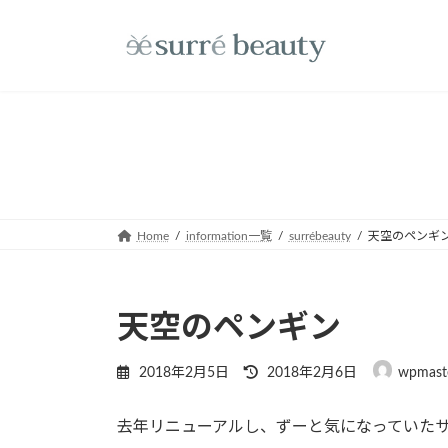
コ
ナ
ン
ビ
テ
ゲ
ン
ー
ツ
シ
へ
ョ
ス
ン
キ
に
ッ
移
プ
動
Home
information一覧
surrébeauty
天空のペンギ
天空のペンギン
最
2018年2月5日
2018年2月6日
wpmast
終
更
去年リニューアルし、ずーと気になっていたサ
新