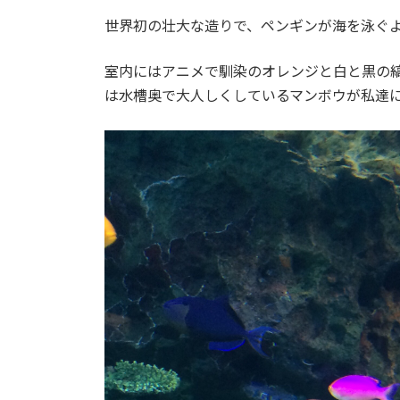
日
時
世界初の壮大な造りで、ペンギンが海を泳ぐ
:
室内にはアニメで馴染のオレンジと白と黒の縞
は水槽奥で大人しくしているマンボウが私達