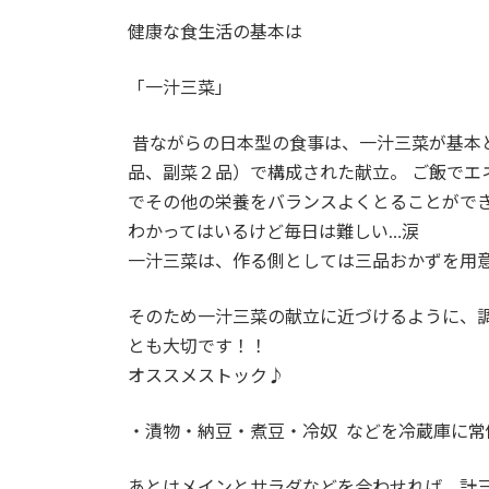
日
時
健康な食生活の基本は
:
「一汁三菜」
昔ながらの日本型の食事は、一汁三菜が基本と
品、副菜２品）で構成された献立。 ご飯でエ
でその他の栄養をバランスよくとることができます
わかってはいるけど毎日は難しい…涙
一汁三菜は、作る側としては三品おかずを用意す
そのため一汁三菜の献立に近づけるように、
とも大切です！！
オススメストック♪
・漬物・納豆・煮豆・冷奴 などを冷蔵庫に常備
あとはメインとサラダなどを合わせれば、計