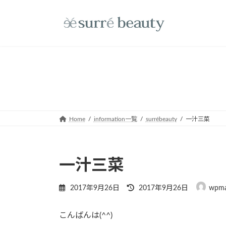
コ
ナ
ン
ビ
テ
ゲ
ン
ー
ツ
シ
へ
ョ
ス
ン
キ
に
ッ
移
プ
動
Home
information一覧
surrébeauty
一汁三菜
一汁三菜
最
2017年9月26日
2017年9月26日
wpma
終
更
こんばんは(^^)
新