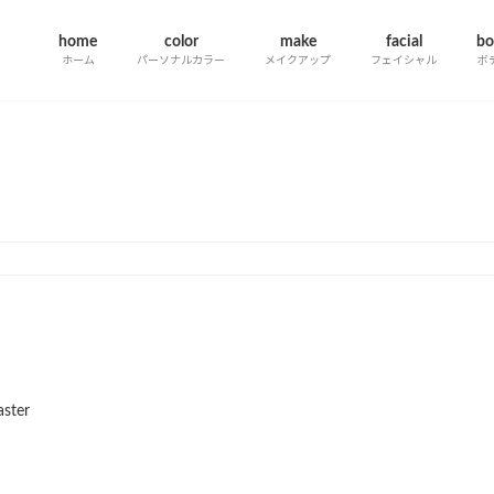
home
color
make
facial
bo
ホーム
パーソナルカラー
メイクアップ
フェイシャル
ボ
information一覧
ster