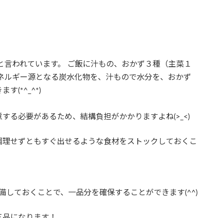
言われています。 ご飯に汁もの、おかず３種（主菜１
ネルギー源となる炭水化物を、汁もので水分を、おかず
(*^_^*)
る必要があるため、結構負担がかかりますよね(>_<)
調理せずともすぐ出せるような食材をストックしておくこ
しておくことで、一品分を確保することができます(^^)
三品になります！