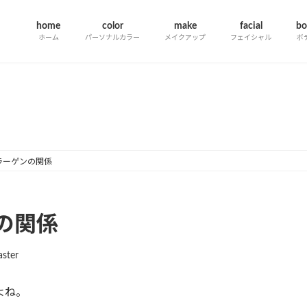
home
color
make
facial
bo
ホーム
パーソナルカラー
メイクアップ
フェイシャル
ボ
information一覧
ラーゲンの関係
の関係
ster
よね。