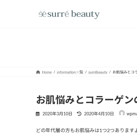
コ
ナ
ン
ビ
テ
ゲ
ン
ー
ツ
シ
へ
ョ
ス
ン
キ
に
ッ
移
プ
動
Home
information一覧
surrébeauty
お肌悩みとコ
お肌悩みとコラーゲン
最
2020年3月10日
2020年4月10日
wpma
終
更
どの年代層の方もお肌悩みは1つ2つあります
新