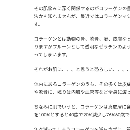
日
時
その肌悩みに深く関係するのがコラーゲンの
:
法かも知れませんが、最近ではコラーゲンマ
す。
コラーゲンとは動物の骨、軟骨、腱、皮膚な
りますがプルーンとして透明なゼラチンのよ
ってしまいます。
それがお肌に、、、と思うと恐ろしい、、、
体内にあるコラーゲンのうち、その多くは皮膚
や軟骨に、残りは内臓や血管等など全身に渡
ちなみに肌でいうと、コラーゲンは真皮層に含
を100%とすると40歳で20%減少し76%60
年々減ってしまうコラーゲンを減らさずに、