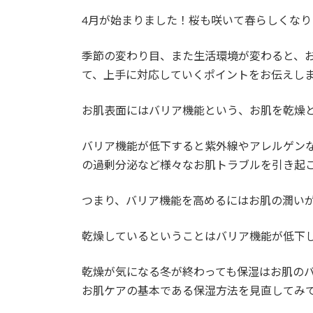
日
時
4月が始まりました！桜も咲いて春らしくなり
:
季節の変わり目、また生活環境が変わると、
て、上手に対応していくポイントをお伝えし
お肌表面にはバリア機能という、お肌を乾燥
バリア機能が低下すると紫外線やアレルゲン
の過剰分泌など様々なお肌トラブルを引き起
つまり、バリア機能を高めるにはお肌の潤い
乾燥しているということはバリア機能が低下して
乾燥が気になる冬が終わっても保湿はお肌のバ
お肌ケアの基本である保湿方法を見直してみ