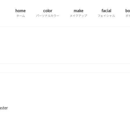
home
color
make
facial
bo
ホーム
パーソナルカラー
メイクアップ
フェイシャル
ボ
information一覧
ster