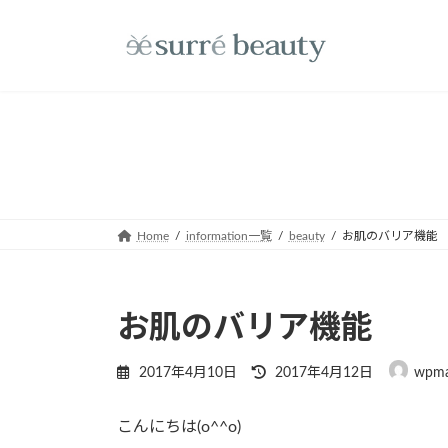
コ
ナ
ン
ビ
テ
ゲ
ン
ー
ツ
シ
へ
ョ
ス
ン
キ
に
ッ
移
プ
動
Home
information一覧
beauty
お肌のバリア機能
お肌のバリア機能
最
2017年4月10日
2017年4月12日
wpma
終
更
こんにちは(o^^o)
新